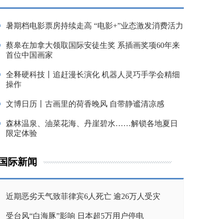
暑期档电影票房持续走高 “电影+”业态激发消费活力
蔡皋在加拿大领取国际安徒生奖 系插画奖项60年来
首位中国画家
全释硬科技丨追赶漫长演化 机器人灵巧手学会精细
操作
文博日历丨古画里的荷香晚风 自带静谧清凉感
森林温泉、油菜花海、丹崖碧水……解锁各地夏日
限定体验
国际新闻
近期恶劣天气致菲律宾6人死亡 逾26万人受灾
受台风“白海豚”影响 日本超5万用户停电