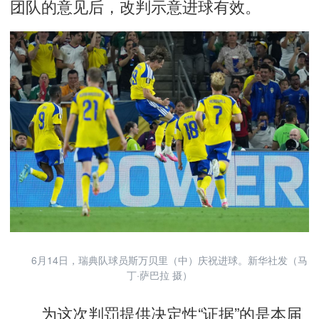
团队的意见后，改判示意进球有效。
6月14日，瑞典队球员斯万贝里（中）庆祝进球。新华社发（马
丁·萨巴拉 摄）
为这次判罚提供决定性“证据”的是本届