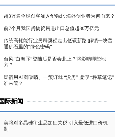
超3万名全球创客涌入华强北 海外创业者为何而来？
前7个月我国货物贸易进出口总值超30万亿元
传统高耗能行业另辟蹊径走出低碳新路 解锁一块普
通矿石里的“绿色密码”
台风“白海豚”登陆后是否会北上？将影响哪些地
方？
民宿用AI图吸睛、一预订就 “没房” 虚假 “种草笔记”
谁来管？
国际新闻
美将对多晶硅衍生品加征关税 引入最低进口价机
制