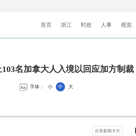
首页
浙江
时政
人事
视觉
103名加拿大人入境以回应加方制裁
字体：
小
中
大
分享新闻卡片