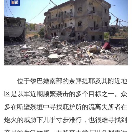
位于黎巴嫩南部的奈拜提耶及其附近地
区是以军近期频繁袭击的多个目标之一。众
多在断壁残垣中寻找庇护所的流离失所者在
炮火的威胁下几乎寸步难行，也很难寻找到
充足的生活物资。在黎真主党与以色列再次