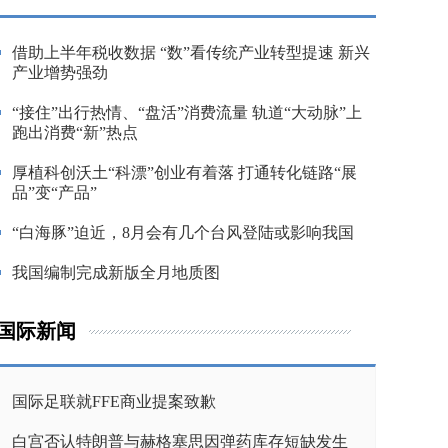
借助上半年税收数据 “数”看传统产业转型提速 新兴
产业增势强劲
“接住”出行热情、“盘活”消费流量 轨道“大动脉”上
跑出消费“新”热点
厚植科创沃土“科漂”创业有着落 打通转化链路“展
品”变“产品”
“白海豚”迫近，8月会有几个台风登陆或影响我国
我国编制完成新版全月地质图
国际新闻
国际足联就FFE商业提案致歉
白宫否认特朗普与赫格塞思因弹药库存短缺发生