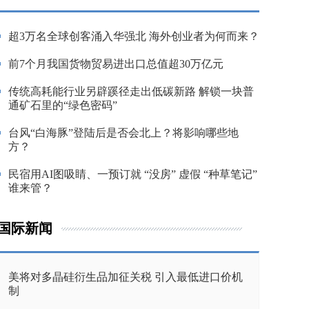
超3万名全球创客涌入华强北 海外创业者为何而来？
前7个月我国货物贸易进出口总值超30万亿元
传统高耗能行业另辟蹊径走出低碳新路 解锁一块普
通矿石里的“绿色密码”
台风“白海豚”登陆后是否会北上？将影响哪些地
方？
民宿用AI图吸睛、一预订就 “没房” 虚假 “种草笔记”
谁来管？
国际新闻
美将对多晶硅衍生品加征关税 引入最低进口价机
制