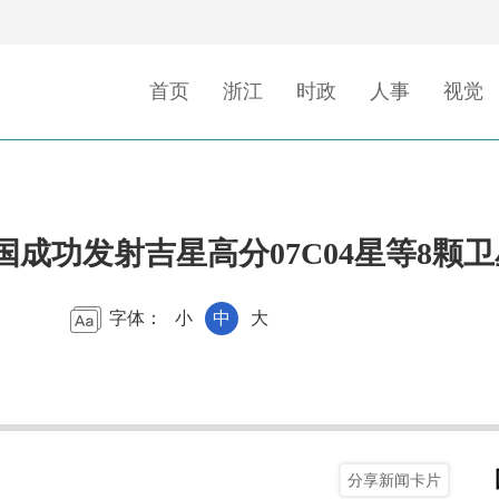
首页
浙江
时政
人事
视觉
国成功发射吉星高分07C04星等8颗卫
字体：
小
中
大
分享新闻卡片