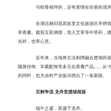
与粽香相伴的，还有萦绕在街巷的清冽
在湖北秭归屈原故里文化旅游区芈绣馆内
草香囊。裁剪五彩绸缎，填入艾草等中草药，
吉祥，也寄心意。
近年来，当地将古法刺绣融合楚地民俗、屈
随身挂饰、车载配饰等多元化香囊产品……从“
的同时，也为乡村产业振兴绣出了一条新路。
百舸争流 龙舟竞渡续根脉
端午之盛，莫盛于龙舟。