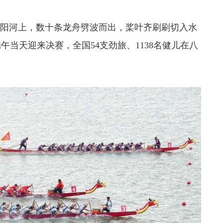
河上，数十条龙舟劈波而出，桨叶齐刷刷切入水
午当天迎来决赛，全国54支劲旅、1138名健儿在八
。