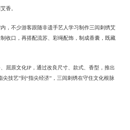
艾香。
，不少游客跟随非遗手艺人学习制作三闾刺绣艾
缝制收口，再搭配流苏、彩绳配饰，制成香囊，既藏
原文化IP，通过改良尺寸、款式、香型，推出
指尖技艺”到“指尖经济”，三闾刺绣在守住文化根脉