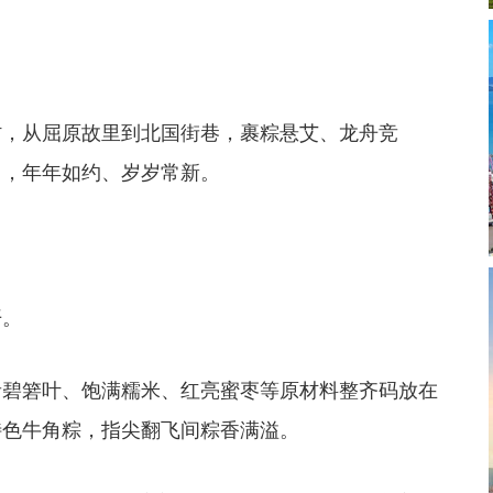
从屈原故里到北国街巷，裹粽悬艾、龙舟竞
中，年年如约、岁岁常新。
。
箬叶、饱满糯米、红亮蜜枣等原材料整齐码放在
特色牛角粽，指尖翻飞间粽香满溢。