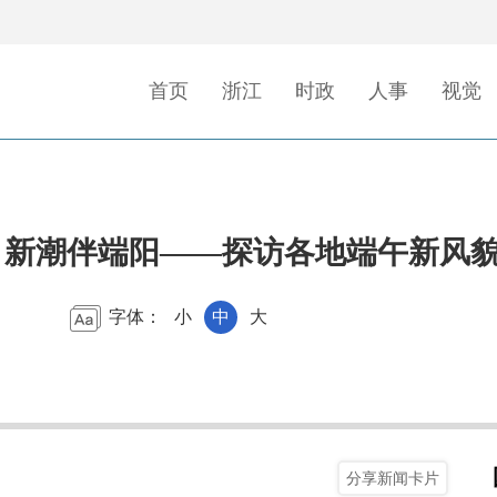
首页
浙江
时政
人事
视觉
 新潮伴端阳——探访各地端午新风
字体：
小
中
大
分享新闻卡片