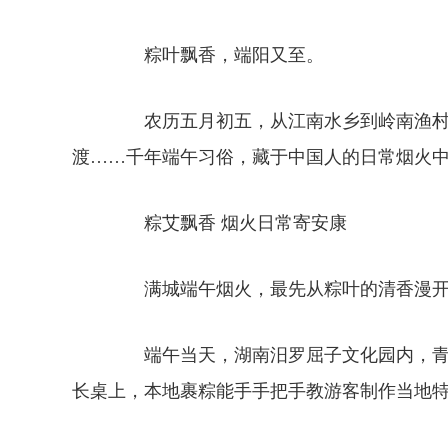
粽叶飘香，端阳又至。
农历五月初五，从江南水乡到岭南渔村，
渡……千年端午习俗，藏于中国人的日常烟火
粽艾飘香 烟火日常寄安康
满城端午烟火，最先从粽叶的清香漫开
端午当天，湖南汨罗屈子文化园内，青碧
长桌上，本地裹粽能手手把手教游客制作当地