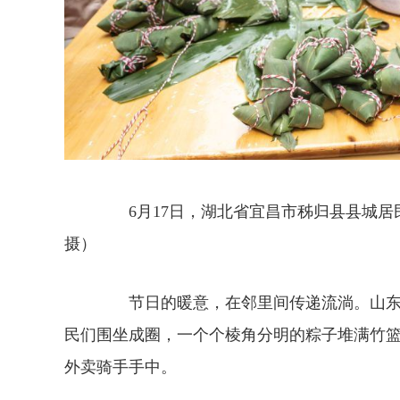
6月17日，湖北省宜昌市秭归县县城居民
摄）
节日的暖意，在邻里间传递流淌。山东济南
民们围坐成圈，一个个棱角分明的粽子堆满竹
外卖骑手手中。