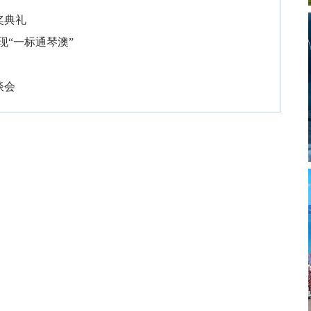
奖典礼
现“一标通琴澳”
谈会