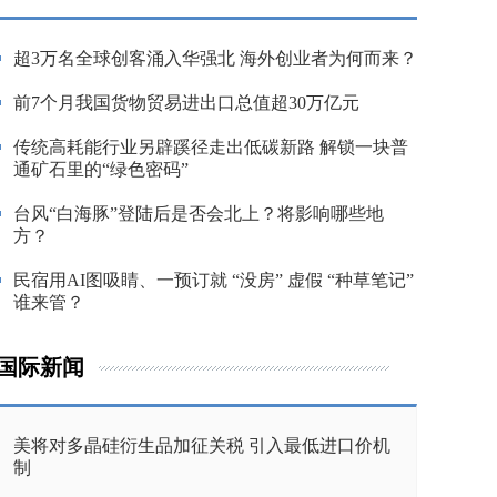
超3万名全球创客涌入华强北 海外创业者为何而来？
前7个月我国货物贸易进出口总值超30万亿元
传统高耗能行业另辟蹊径走出低碳新路 解锁一块普
通矿石里的“绿色密码”
台风“白海豚”登陆后是否会北上？将影响哪些地
方？
民宿用AI图吸睛、一预订就 “没房” 虚假 “种草笔记”
谁来管？
国际新闻
美将对多晶硅衍生品加征关税 引入最低进口价机
制