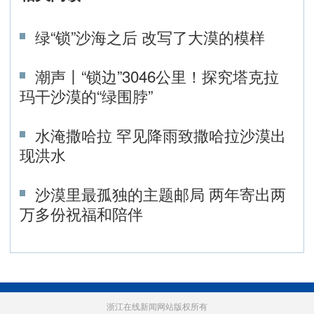
绿“锁”沙海之后 改写了大漠的模样
潮声丨“锁边”3046公里！探究塔克拉
玛干沙漠的“绿围脖”
水淹撒哈拉 罕见降雨致撒哈拉沙漠出
现洪水
沙漠里最孤独的主题邮局 两年寄出两
万多份祝福和陪伴
浙江在线新闻网站版权所有