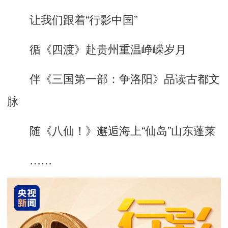
让我们跟着
“行影中国”
循
《四渡》
赴贵州重温峥嵘岁月
伴
《三国第一部：争洛阳》
品读古都文
脉
随
《八仙！》
邂逅海上“仙岛”山东蓬莱
……