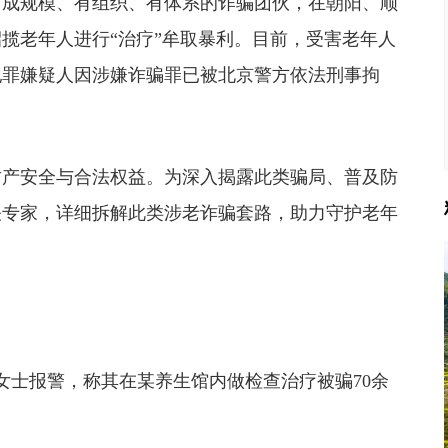
、成规模、有组织、有体系的诈骗团伙，在朝阳、顺
招揽老年人进行“治疗”牟取暴利。目前，受害老年人
犯罪嫌疑人因涉嫌诈骗罪已被北京警方依法刑事拘
产安全与合法权益。为深入揭露此类骗局、普及防
关专家，详细拆解此类涉老诈骗套路，助力守护老年
女士报警，称其在某养生馆内做检查治疗被骗70余