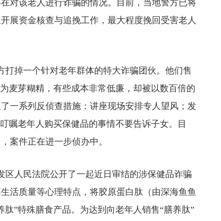
存在对该老人进行诈骗的情况。目前，当地警方已将
极开展资金核查与追挽工作，最大程度挽回受害老人
方打掉一个针对老年群体的特大诈骗团伙。他们售
分为麦芽糊精，有些成本非常低廉，却被以数百倍的
取了一系列反侦查措施：讲座现场安排专人望风；发
复叮嘱老年人购买保健品的事情不要告诉子女。目
留，案件正在进一步侦办中。
开发区人民法院公开了一起近日审结的涉保健品诈骗
高生活质量等心理特点，将胶原蛋白肽（由深海鱼鱼
养肽”特殊膳食产品。为达到向老年人销售“膳养肽”