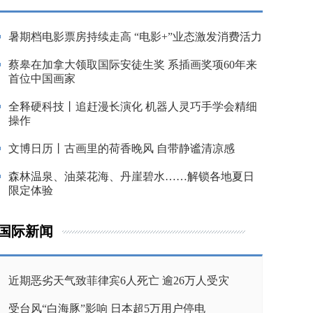
暑期档电影票房持续走高 “电影+”业态激发消费活力
蔡皋在加拿大领取国际安徒生奖 系插画奖项60年来
首位中国画家
全释硬科技丨追赶漫长演化 机器人灵巧手学会精细
操作
文博日历丨古画里的荷香晚风 自带静谧清凉感
森林温泉、油菜花海、丹崖碧水……解锁各地夏日
限定体验
国际新闻
近期恶劣天气致菲律宾6人死亡 逾26万人受灾
受台风“白海豚”影响 日本超5万用户停电