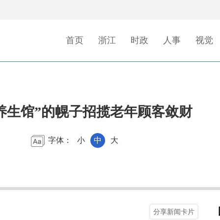
首页
浙江
时政
人事
视觉
养生馆”的幌子招揽老年顾客敛财
字体：
小
中
大
分享新闻卡片