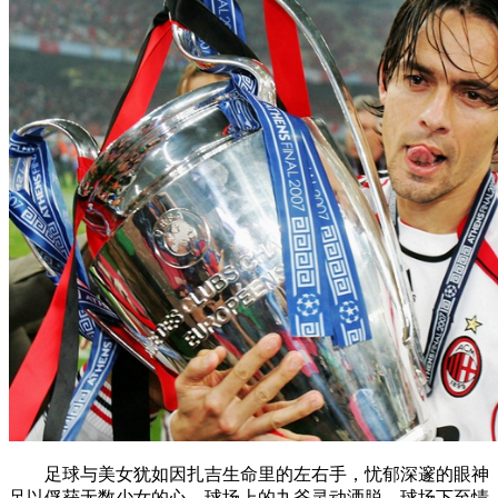
足球与美女犹如因扎吉生命里的左右手，忧郁深邃的眼神
足以俘获无数少女的心。球场上的九爷灵动洒脱，球场下至情