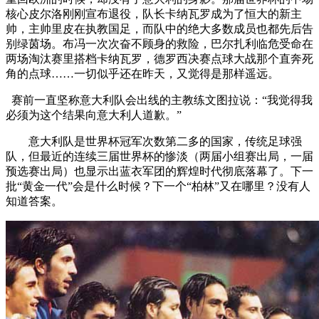
核心皮尔洛刚刚宣布退役，队长卡纳瓦罗成为了恒大的新主
帅，主帅里皮在执教国足，而队中的绝大多数成员也都先后告
别绿茵场。布冯一次次奋不顾身的救险，巴尔扎利临危受命在
两场淘汰赛里搭档卡纳瓦罗，德罗西决赛点球大战那个直奔死
角的点球……一切似乎还在昨天，又觉得是那样遥远。
赛前一直坚称意大利队会出线的主教练文图拉说：“我觉得我
必须为这个结果向意大利人道歉。”
意大利队是世界杯冠军次数第二多的国家，传统足球强
队，但最近的连续三届世界杯的惨淡（两届小组赛出局，一届
预选赛出局）也显示出蓝衣军团的辉煌时代彻底落幕了。下一
批“黄金一代”会是什么时候？下一个“柏林”又在哪里？没有人
知道答案。