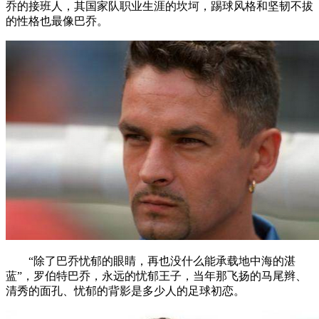
乔的接班人，其国家队职业生涯的坎坷，踢球风格和坚韧不拔
的性格也最像巴乔。
“除了巴乔忧郁的眼睛，再也没什么能承载地中海的湛
蓝”，罗伯特巴乔，永远的忧郁王子，当年那飞扬的马尾辫、
清秀的面孔、忧郁的背影是多少人的足球初恋。