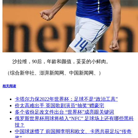
沙拉维，90后，年龄和颜值，妥妥的小鲜肉。
（综合新华社、澎湃新闻网、中国新闻网、）
相关阅读
卡塔尔力保2022年世界杯：足球不是“政治工具”
价太高难出手 英国歌剧演员“抽奖”赠豪宅
多个省份足改文件出台 “世界杯”成亮眼关键词
俄罗斯世界杯用球将植入“NFC” 足球场上还有哪些黑科
技？
中国球迷懵了 前国脚李明和欧文、卡恩共获足坛“传奇
奖”