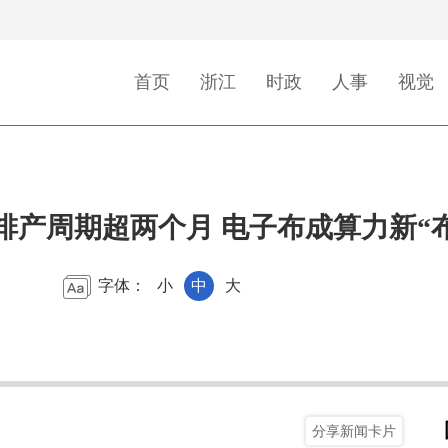
首页
浙江
时政
人事
视觉
排产周期超两个月 电子布成算力新“
字体：
小
中
大
分享新闻卡片