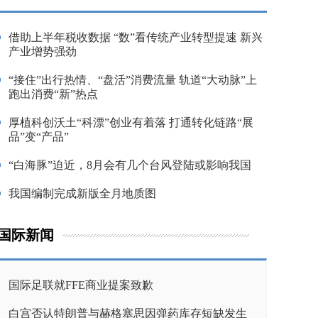
借助上半年税收数据 “数”看传统产业转型提速 新兴
产业增势强劲
“接住”出行热情、“盘活”消费流量 轨道“大动脉”上
跑出消费“新”热点
厚植科创沃土“科漂”创业有着落 打通转化链路“展
品”变“产品”
“白海豚”迫近，8月会有几个台风登陆或影响我国
我国编制完成新版全月地质图
国际新闻
国际足联就FFE商业提案致歉
白宫否认特朗普与赫格塞思因弹药库存短缺发生