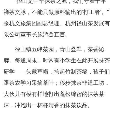
“径山是中华抹茶之源，我们守着千年
禅茶文脉，不能只做原料输出的‘打工者’。”
余杭文旅集团副总经理、杭州径山茶发展有
限公司董事长施鸿鑫直言。
径山镇五峰茶园，青山叠翠，茶香沁
脾。每逢周末，时常有小学生在此开展抹茶
研学——头戴草帽，挎起竹制茶篓，孩子们
跟茶农学习采摘茶叶；移步抹茶非遗工坊，
大伙儿有模有样地打出蓬松绵密的抹茶茶
沫，冲泡出一杯杯清香的抹茶饮品。