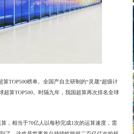
TOP500榜单。全国产自主研制的“灵晟”超级计
球超算TOP500。
时隔九年，我国超算再次排名全球
点运算，相当于70亿人以每秒完成1次的运算速度，需
做到了，这也是
世界首台持续性能超二百亿亿次的超