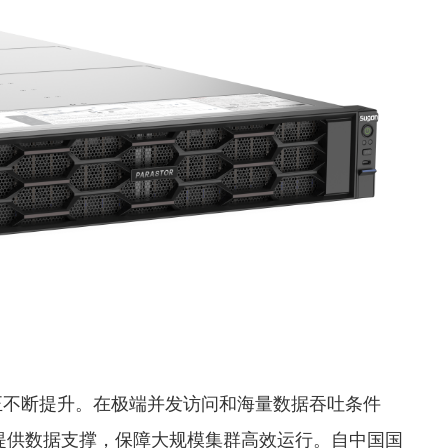
不断提升。在极端并发访问和海量数据吞吐条件
计算节点提供数据支撑，保障大规模集群高效运行。自中国国