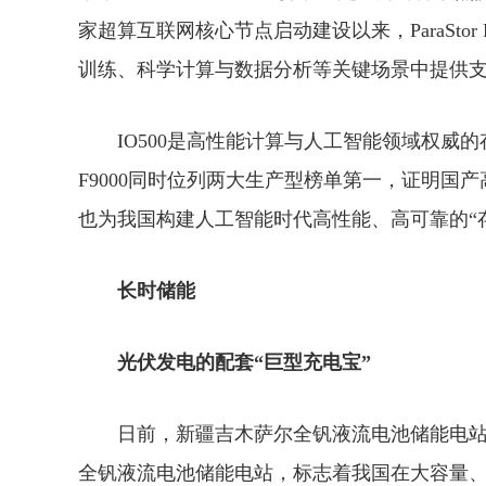
家超算互联网核心节点启动建设以来，ParaSto
训练、科学计算与数据分析等关键场景中提供
IO500是高性能计算与人工智能领域权威的
F9000同时位列两大生产型榜单第一，证明国
也为我国构建人工智能时代高性能、高可靠的“
长时储能
光伏发电的配套“巨型充电宝”
日前，新疆吉木萨尔全钒液流电池储能电站
全钒液流电池储能电站，
标志着我国在大容量