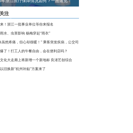
023年浙江医疗保障情况如何？一图速览！
关注
来！浙江一批事业单位等你来报名
雨水、虫害影响 杨梅穿起“雨衣”
体虽然疼痛，但心却很暖！” 乘客突发疾病，公交司
热心乘客合力救援
爆了！打工人的午餐自由，会在便利店吗？
文化大走廊上将新增一个新地标 良渚艺创综合
最快这个月完工
以旧换新“杭州补贴”方案来了