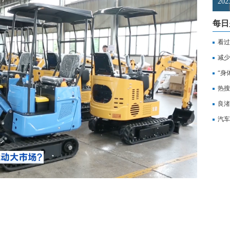
2
每日
看过
减少
“身
机和
热搜
良渚
体，
汽车