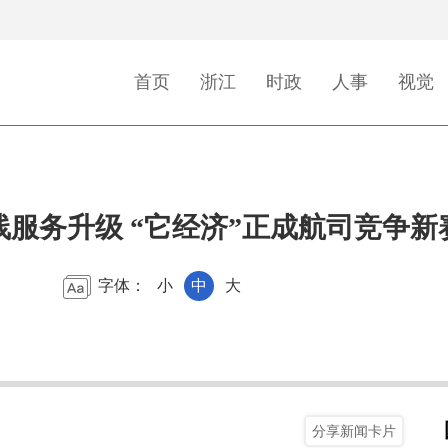
首页
浙江
时政
人事
视觉
线服务升级 “它经济”正成航司竞争新
字体：
小
中
大
分享新闻卡片