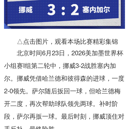
△点击图片，观看本场比赛精彩集锦
北京时间6月23日，2026美加墨世界杯
小组赛I组第二轮中，挪威3-2战胜塞内加
尔。挪威凭借哈兰德和彼得森的进球，一度
2-0领先。萨尔随后扳回一球，但哈兰德梅
开二度，再次帮助球队领先两球。补时阶
段，萨尔再扳一球。最后时刻，挪威顶住对
手反扑，最终险胜。