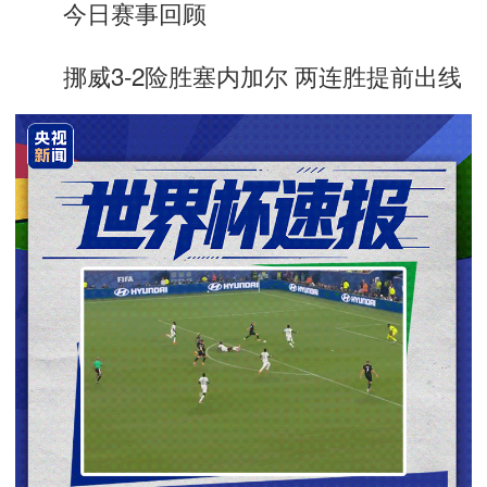
今日赛事回顾
挪威3-2险胜塞内加尔 两连胜提前出线